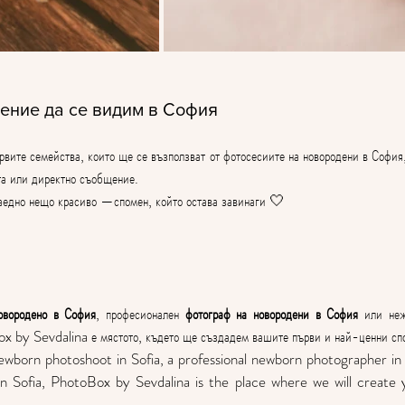
ение да се видим в София
рвите семейства, които ще се възползват от фотосесиите на новородени в София
та или директно съобщение.
аедно нещо красиво —спомен, който остава завинаги 🤍
овородено в София
, професионален 
фотограф на новородени в София
 или не
x by Sevdalina е мястото, където ще създадем вашите първи и най-ценни с
newborn photoshoot in Sofia, a professional newborn photographer in S
in Sofia, PhotoBox by Sevdalina is the place where we will create y