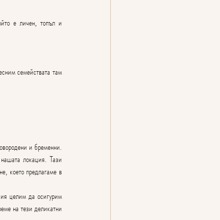
йто е личен, топъл и 
есним семействата там 
овородени и бременни. 
нашата локация. Тази 
е, което предлагаме в 
ия целим да осигурим 
еме на тези деликатни 