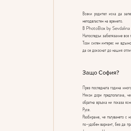
Всеки родител иска да запе
неподвластен на времето.
В PhotoBox by Sevdalina им
Напоследък забелязахме все 
Този силен интерес ни вдъхн
да се докоснат до нашия отли
Защо София?
През последната година много
Някои дори предполагаха, че
обратна връзка ни показа ясн
Русе.
Разбираме, че пътуването с 
по-удобен вариант, без да пр