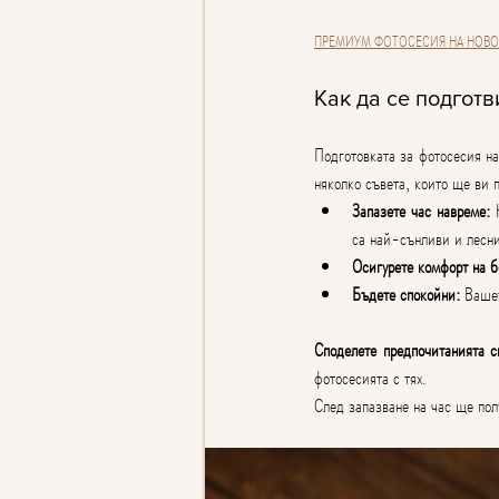
ПРЕМИУМ ФОТОСЕСИЯ НА НОВО
Как да се подгот
Подготовката за фотосесия на
няколко съвета, които ще ви п
Запазете час навреме:
 
са най-сънливи и лесни
Осигурете комфорт на б
Бъдете спокойни:
 Вашет
Споделете предпочитанията с
фотосесията с тях.
След запазване на час ще пол