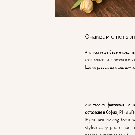
Очаквам с нетърп
Ако искате да бъдете сред пъ
чрез контактната форма в сай
Ще се радвам да създадем з
Ако търсите 
фотосесия на н
фотосесия в София
, PhotoBo
If you are looking for a 
stylish baby photoshoot 
precious memories 🤍