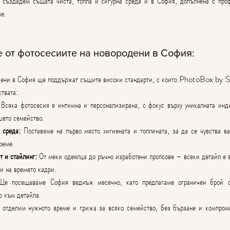
 създадем същата чиста, топла и сигурна среда и в София, допълнена с проф
ве.
е от фотосесиите на новородени в София:
ени в София ще поддържат същите високи стандарти, с които PhotoBox by Sev
ствата:
 Всяка фотосесия е интимна и персонализирана, с фокус върху уникалната инди
шето семейство.
 среда:
 Поставяме на първо място хигиената и топлината, за да се чувства в
реме.
 и стайлинг:
 От меки одеялца до ръчно изработени пропсове – всеки детайл е в
и на времето кадри.
Ще посещаваме София веднъж месечно, като предлагаме ограничен брой с
о към детайла.
 отделим нужното време и грижа за всяко семейство, без бързане и компроми