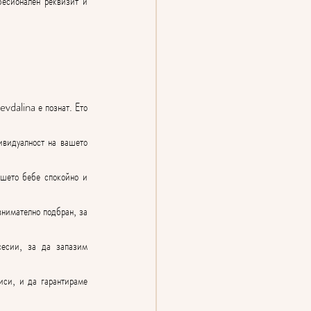
есионален реквизит и 
dalina е познат. Ето 
видуалност на вашето 
ашето бебе спокойно и 
нимателно подбран, за 
есии, за да запазим 
си, и да гарантираме 