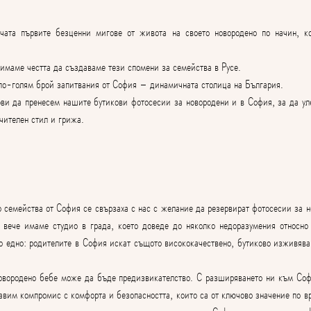
чата първите безценни мигове от живота на своето новородено по начин, ко
аме честта да създаваме тези спомени за семейства в Русе.
по-голям брой запитвания от София – динамичната столица на България.
ови да пренесем нашите бутикови фотосесии за новородени и в София, за да ул
чителен стил и грижа.
 семейства от София се свързаха с нас с желание да резервират фотосесии за н
 вече имаме студио в града, което доведе до няколко недоразумения относно 
о едно: родителите в София искат същото висококачествено, бутиково изживяван
новородено бебе може да бъде предизвикателство. С разширяването ни към Соф
авим компромис с комфорта и безопасността, които са от ключово значение по вр