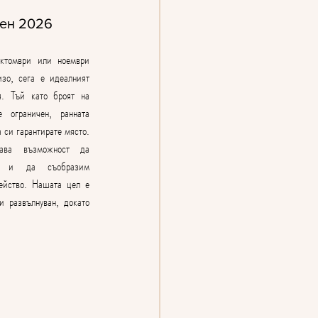
сен 2026
ктомври или ноември 
о, сега е идеалният 
. Тъй като броят на 
ограничен, ранната 
 си гарантирате място.
ава възможност да 
ве и да съобразим 
ейство. Нашата цел е 
 развълнуван, докато 