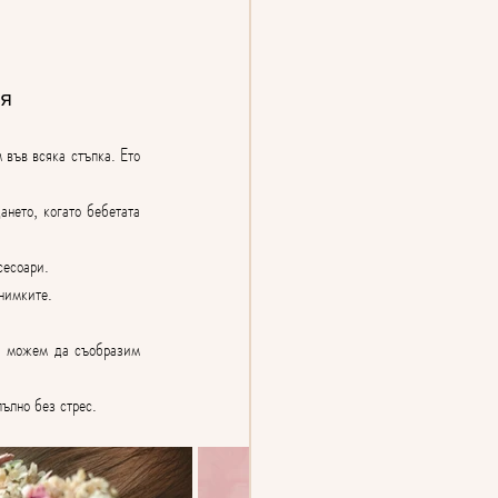
ия
във всяка стъпка. Ето 
ето, когато бебетата 
сесоари.
снимките.
а можем да съобразим 
пълно без стрес.