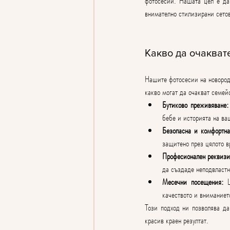
фотосесии. Нашата цел е да
внимателно стилизирани сето
Какво да очакват
Нашите фотосесии на новород
какво могат да очакват семей
Бутиково преживяване:
бебе и историята на ва
Безопасна и комфортна
защитено през цялото в
Професионален реквизит
да създаде неподвластн
Месечни посещения:
 
качеството и вниманиет
Този подход ни позволява да
красив краен резултат.