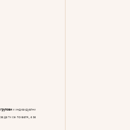
групови
 и индивидуални 
за да ти се похваля, а за 