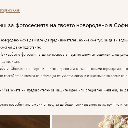
РОДЕНО БЕБЕ
виш за фотосесията на твоето новородено в Соф
 новородено може да изглежда предизвикателна, но ние сме тук, за да ви водим 
омогнат да се подготвите:
Най-добре е фотосесията да се проведе в първите две-три седмици след раждан
 за позиране.
ебето:
 Облечете го с удобни, широки дрешки и вземете любими одеялца или ак
о спокойствие помага на бебето да се чувства сигурно и щастливо по време на 
и:
 Разкажете ни предварително за вашите идеи или специални желания, за д
учите подробни инструкции от нас, за да бъде преживяването леко, приятно и на