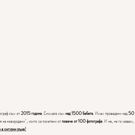
ограф съм от 
2015 година
. Снимала съм 
над 1500 бебета
. Имам проведени над 
50 
 на новородени", които са посетени от 
повече от 100 фотографа
. И не, не го казвам, 
 в сигурни ръце!