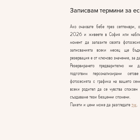
Записвам термини за е
Ако очаквате бебе през септември, о
2026 и живеете в София или наблиз
момент да запазите своята фотосесия
записванията всеки месец ще бъде 
резервация е от ключово значение, за да
Резервирането предварително ни д
подготвим персонализирани сето
фотосесията с графика на вашето сем
всеки родител да се чувства спокоен и
създаваме тези безценни спомени.
Пакети и цени може да разгледате 
тук
.