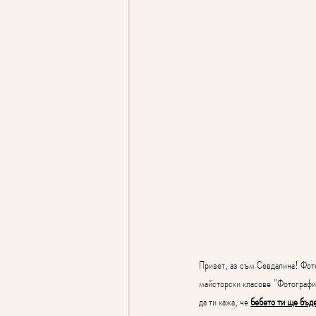
Привет, аз съм Севдалина! Фот
майсторски класове "Фотография
да ти кажа, че 
бебето ти ще бъде