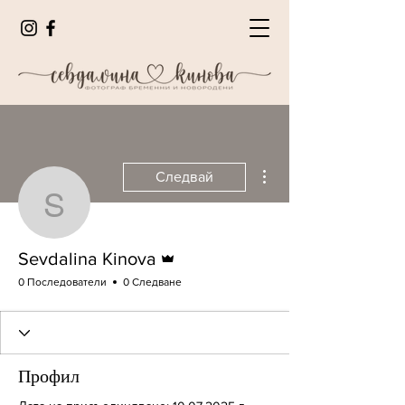
Още действия
Следвай
Sevdalina Kinova
Администратор
Sevdalina Kinova
0 Последователи
0 Следване
Профил