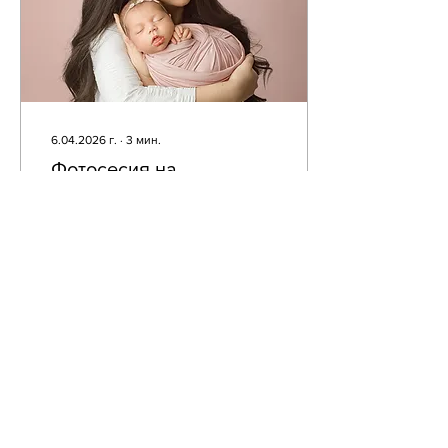
6.04.2026 г.
∙
3
мин.
Фотосесия на
новородено – всичко,
което трябва да знаете
Фотосесия на
новородено – кога се
прави, как протича и как
да се подготвите.
Професионален
фотограф на новородени
в Русе и София.
50
0
2